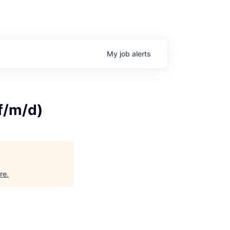
My
job
alerts
f/m/d)
re
.