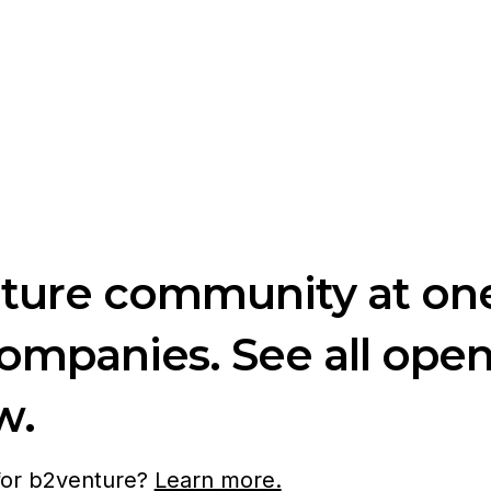
nture community at one
companies. See all ope
w.
 for b2venture?
Learn more.