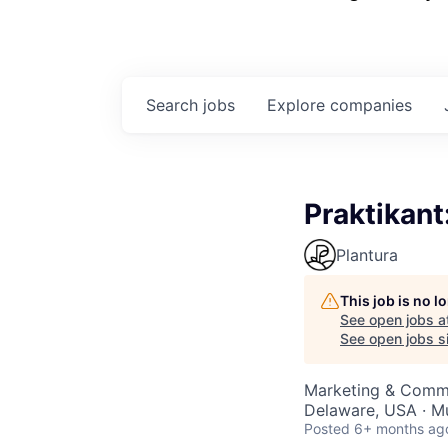
Search
jobs
Explore
companies
Praktikan
Plantura
This job is no 
See open jobs a
See open jobs si
Marketing & Comm
Delaware, USA · M
Posted
6+ months ag