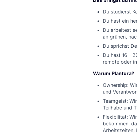
Das bringst du mit
Du studierst K
Du hast ein he
Du arbeitest s
an grünen, na
Du sprichst De
Du hast 16 - 
remote oder i
Warum Plantura?
Ownership: Wir
und Verantwor
Teamgeist: Wir
Teilhabe und 
Flexibilität: W
bekommen, dahe
Arbeitszeiten,