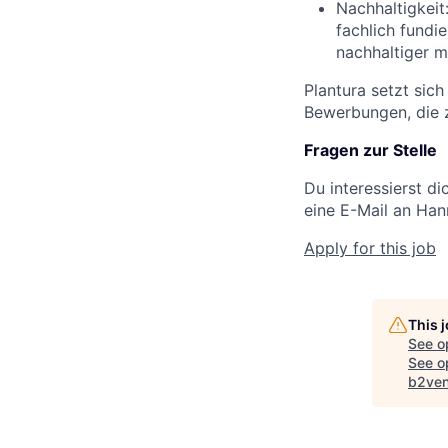
Nachhaltigkeit
fachlich fundi
nachhaltiger 
Plantura setzt sich
Bewerbungen, die z
Fragen zur Stelle
Du interessierst di
eine E-Mail an Han
Apply for this job
This 
See o
See op
b2ven