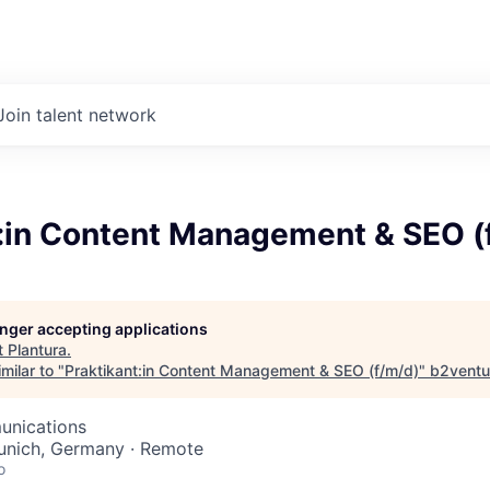
Join talent network
t:in Content Management & SEO (
longer accepting applications
t
Plantura
.
milar to "
Praktikant:in Content Management & SEO (f/m/d)
"
b2ventu
unications
unich, Germany · Remote
o