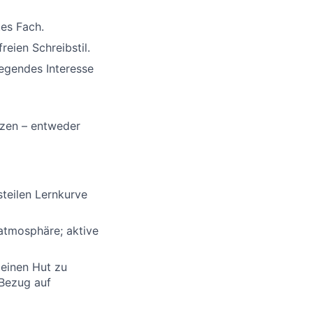
es Fach.
eien Schreibstil.
legendes Interesse
tzen – entweder
steilen Lernkurve
atmosphäre; aktive
r einen Hut zu
 Bezug auf