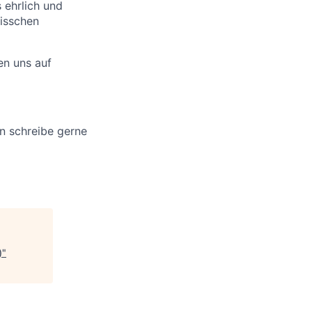
 ehrlich und
bisschen
uen uns auf
nn schreibe gerne
)
"