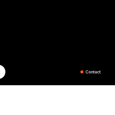
t
Contact
ST. GALLEN
ZURICH
Blumenaustrasse 36
Falkenstrasse 27