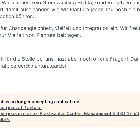
: Wir machen kein Greenwashing Blabla, sondern setzen uns
ert damit auseinander, wie wir Plantura jeden Tag noch ein 
machen können.
 für Chancengleichheit, Vielfalt und Integration ein. Wir fre
ur Vielfalt von Plantura beitragen.
ch für die Stelle bei uns, hast aber noch offene Fragen? Da
nah: career@plantura.garden.
job is no longer accepting applications
pen jobs at
Plantura
.
en jobs similar to "
Praktikant:in Content Management & SEO (f/m/d
ture
.