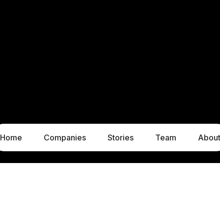
Home
Companies
Stories
Team
Abou
LUXEMBOURG
MUNICH
1c, rue Gabriel Lippmann
Liebigstraße 8