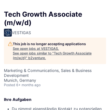
Tech Growth Associate
(m/w/d)
VESTIGAS
This job is no longer accepting applications
See open jobs at
VESTIGAS
.
See open jobs similar to "
Tech Growth Associate
(m/w/d)
"
b2venture
.
Marketing & Communications, Sales & Business
Development
Munich, Germany
Posted
6+ months ago
Ihre Aufgaben
Du nimmst eigenständig Kontakt zu potenziellen