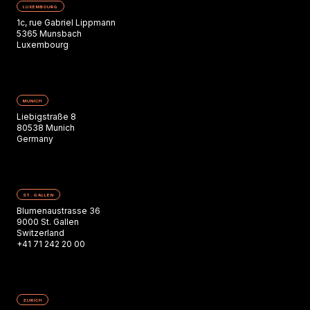
LUXEMBOURG
1c, rue Gabriel Lippmann
5365 Munsbach
Luxembourg
MUNICH
Liebigstraße 8
80538 Munich
Germany
ST. GALLEN
Blumenaustrasse 36
9000 St. Gallen
Switzerland
+41 71 242 20 00
ZURICH