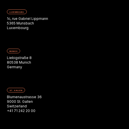
LUXEMBOURG
1c, rue Gabriel Lippmann
5365 Munsbach
Luxembourg
MUNICH
Liebigstraße 8
80538 Munich
Germany
ST. GALLEN
Blumenaustrasse 36
9000 St. Gallen
Switzerland
+41 71 242 20 00