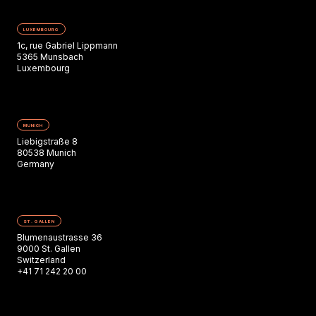
LUXEMBOURG
1c, rue Gabriel Lippmann
5365 Munsbach
Luxembourg
MUNICH
Liebigstraße 8
80538 Munich
Germany
ST. GALLEN
Blumenaustrasse 36
9000 St. Gallen
Switzerland
+41 71 242 20 00