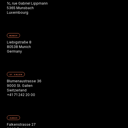
1c, rue Gabriel Lippmann
5365 Munsbach
Luxembourg
MUNICH
Liebigstraße 8
80538 Munich
Germany
ST. GALLEN
Blumenaustrasse 36
9000 St. Gallen
Switzerland
+41 71 242 20 00
ZURICH
Falkenstrasse 27