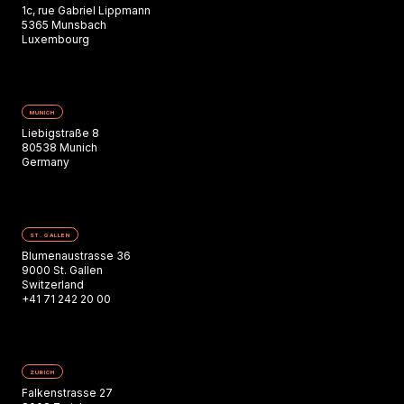
1c, rue Gabriel Lippmann
5365 Munsbach
Luxembourg
MUNICH
Liebigstraße 8
80538 Munich
Germany
ST. GALLEN
Blumenaustrasse 36
9000 St. Gallen
Switzerland
+41 71 242 20 00
ZURICH
Falkenstrasse 27