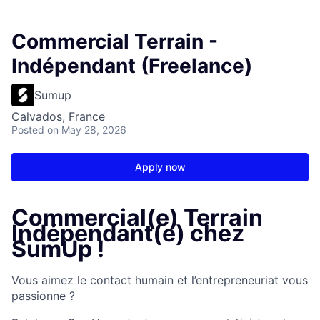
Commercial Terrain -
Indépendant (Freelance)
Sumup
Calvados, France
Posted
on May 28, 2026
Apply now
Commercial(e) Terrain
Indépendant(e) chez
SumUp !
Vous aimez le contact humain et l’entrepreneuriat vous
passionne ?