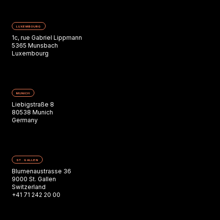
LUXEMBOURG
1c, rue Gabriel Lippmann
5365 Munsbach
Luxembourg
MUNICH
Liebigstraße 8
80538 Munich
Germany
ST. GALLEN
Blumenaustrasse 36
9000 St. Gallen
Switzerland
+41 71 242 20 00