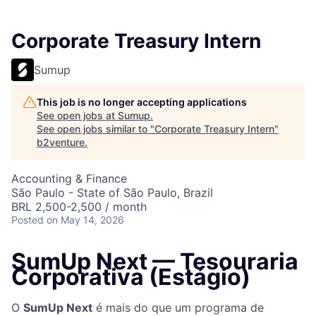
Corporate Treasury Intern
Sumup
This job is no longer accepting applications
See open jobs at
Sumup
.
See open jobs similar to "
Corporate Treasury Intern
"
b2venture
.
Accounting & Finance
São Paulo - State of São Paulo, Brazil
BRL 2,500-2,500 / month
Posted
on May 14, 2026
SumUp Next — Tesouraria
Corporativa (Estágio)
O
SumUp Next
é mais do que um programa de