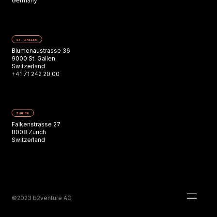
Germany
ST. GALLEN
Blumenaustrasse 36
9000 St. Gallen
Switzerland
+41 71 242 20 00
ZURICH
Falkenstrasse 27
8008 Zurich
Switzerland
©2023 b2venture AG