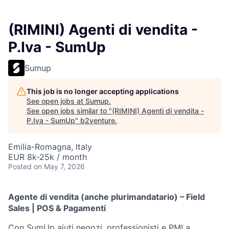
(RIMINI) Agenti di vendita -
P.Iva - SumUp
Sumup
This job is no longer accepting applications
See open jobs at
Sumup
.
See open jobs similar to "
(RIMINI) Agenti di vendita -
P.Iva - SumUp
"
b2venture
.
Emilia-Romagna, Italy
EUR 8k-25k / month
Posted
on May 7, 2026
Agente di vendita (anche plurimandatario) – Field
Sales | POS & Pagamenti
Con SumUp aiuti negozi, professionisti e PMI a