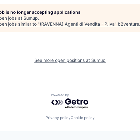
job is no longer accepting applications
pen jobs at
Sumup
.
en jobs similar to "
(RAVENNA) Agenti di Vendita - P.Iva
"
b2venture
See more open positions at
Sumup
Powered by Getro.com
Privacy policy
Cookie policy