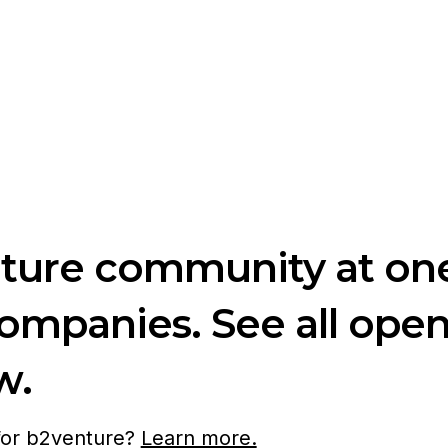
nture community at one
companies. See all ope
w.
 for b2venture?
Learn more.