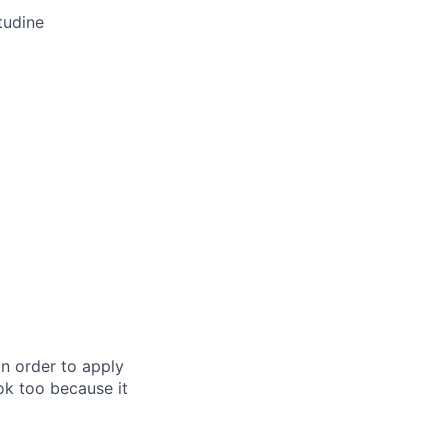
tudine
in order to apply
 ok too because it