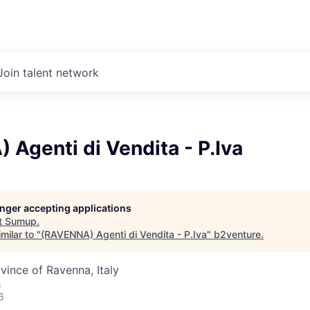
Join talent network
Agenti di Vendita - P.Iva
longer accepting applications
t
Sumup
.
milar to "
(RAVENNA) Agenti di Vendita - P.Iva
"
b2venture
.
ovince of Ravenna, Italy
h
6