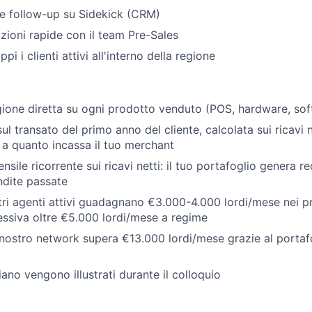
 e follow-up su Sidekick (CRM)
azioni rapide con il team Pre-Sales
ppi i clienti attivi all'interno della regione
ione diretta su ogni prodotto venduto (POS, hardware, sof
l transato del primo anno del cliente, calcolata sui ricavi 
e a quanto incassa il tuo merchant
sile ricorrente sui ricavi netti: il tuo portafoglio genera r
ndite passate
stri agenti attivi guadagnano €3.000-4.000 lordi/mese nei p
essiva oltre €5.000 lordi/mese a regime
 nostro network supera €13.000 lordi/mese grazie al portafo
piano vengono illustrati durante il colloquio