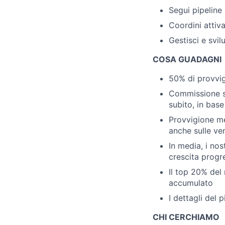
Segui pipeline
Coordini attiv
Gestisci e svilu
COSA GUADAGNI
50% di provvig
Commissione su
subito, in bas
Provvigione men
anche sulle ve
In media, i no
crescita progr
Il top 20% del
accumulato
I dettagli del 
CHI CERCHIAMO