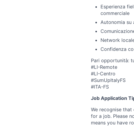
Esperienza fie
commerciale
Autonomia su a
Comunicazione 
Network locale
Confidenza con
Pari opportunità: 
#LI-Remote
#LI-Centro
#SumUpItalyFS
#ITA-FS
Job Application Ti
We recognise that 
for a job. Please no
means you have ro