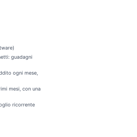
tware)
netti: guadagni
eddito ogni mese,
rimi mesi, con una
glio ricorrente