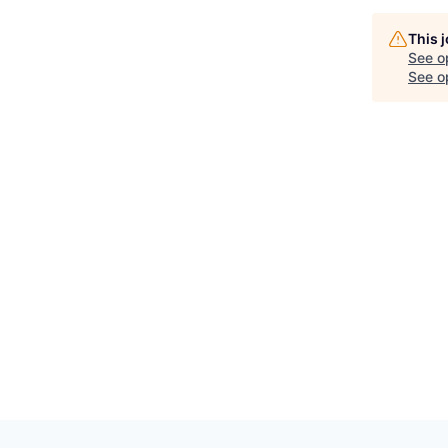
This 
See o
See op