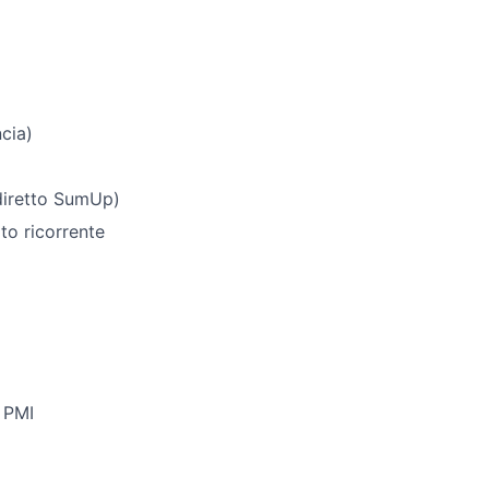
ncia)
 diretto SumUp)
to ricorrente
e PMI