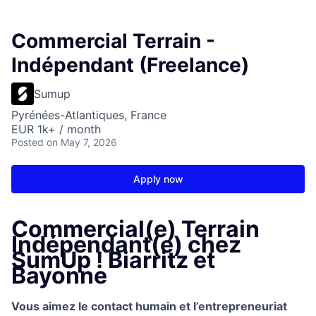
Commercial Terrain -
Indépendant (Freelance)
Sumup
Pyrénées-Atlantiques, France
EUR 1k+ / month
Posted
on May 7, 2026
Apply now
Commercial(e) Terrain
Indépendant(e) chez
SumUp ! Biarritz et
Bayonne
Vous aimez le contact humain et l’entrepreneuriat