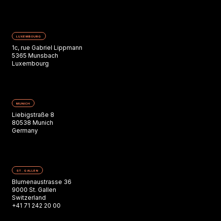
LUXEMBOURG
1c, rue Gabriel Lippmann
5365 Munsbach
Luxembourg
MUNICH
Liebigstraße 8
80538 Munich
Germany
ST. GALLEN
Blumenaustrasse 36
9000 St. Gallen
Switzerland
+41 71 242 20 00