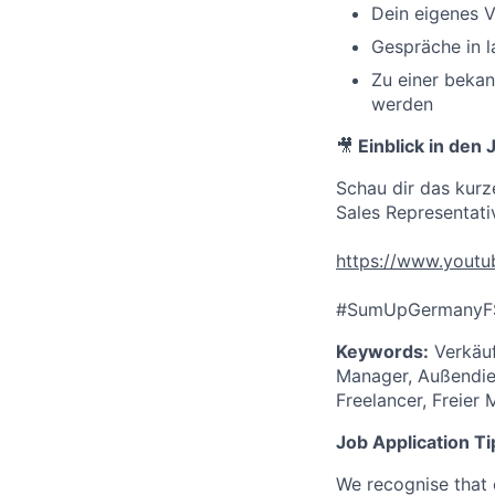
Dein eigenes V
Gespräche in l
Zu einer beka
werden
🎥
Einblick in den 
Schau dir das kurz
Sales Representati
https://www.yout
#SumUpGermanyF
Keywords:
Verkäuf
Manager, Außendien
Freelancer, Freier M
Job Application Ti
We recognise that 