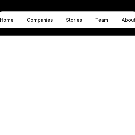
Home
Companies
Stories
Team
Abou
LUXEMBOURG
MUNICH
1c, rue Gabriel Lippmann
Liebigstraße 8
5365 Munsbach
80538 Munich
Luxembourg
Germany