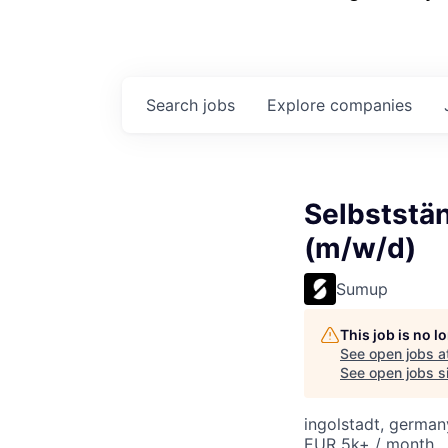
Search
jobs
Explore
companies
Selbststä
(m/w/d)
Sumup
This job is no 
See open jobs a
See open jobs si
ingolstadt, german
EUR 5k+ / month