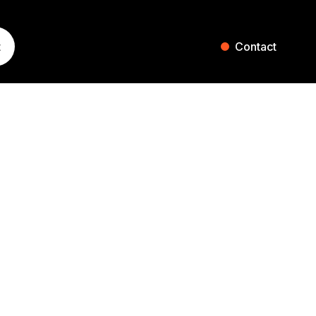
t
Contact
ST. GALLEN
ZURICH
Blumenaustrasse 36
Falkenstrasse 27
9000 St. Gallen
8008 Zurich
Switzerland
Switzerland
+41 71 242 20 00