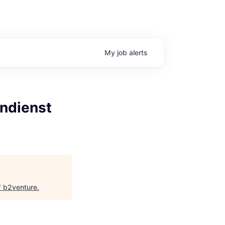
My
job
alerts
endienst
"
b2venture
.