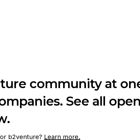
nture community at one
companies. See all ope
w.
 for b2venture?
Learn more.