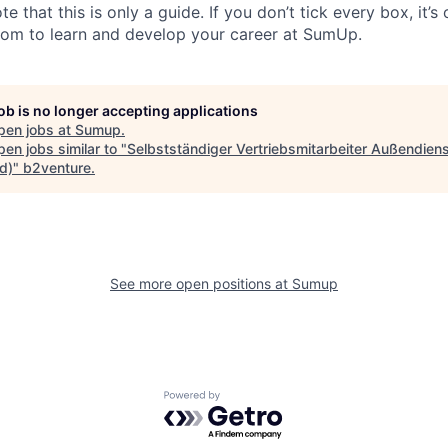
te that this is only a guide. If you don’t tick every box, it’s
om to learn and develop your career at SumUp.
job is no longer accepting applications
pen jobs at
Sumup
.
en jobs similar to "
Selbstständiger Vertriebsmitarbeiter Außendien
d)
"
b2venture
.
See more open positions at
Sumup
Powered by Getro.com