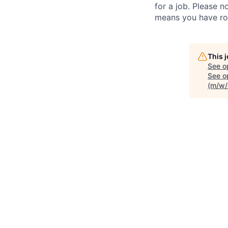
for a job. Please no
means you have ro
This 
See o
See op
(m/w/