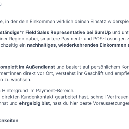
6
le, in der dein Einkommen wirklich deinen Einsatz widerspie
tständige*r Field Sales Representative bei SumUp
und unte
iner Region dabei, smartere Payment- und POS-Lösungen z
ichzeitig ein
nachhaltiges, wiederkehrendes Einkommen 
komplett im Außendienst
und basiert auf persönlichem Kon
hmer*innen direkt vor Ort, verstehst ihr Geschäft und empfi
fen zu wachsen.
n Hintergrund im Payment-Bereich.
 direkten Kundenkontakt gearbeitet hast, schnell Vertrauen
nnst und
ehrgeizig bist
, hast du hier beste Voraussetzungen
chkeiten