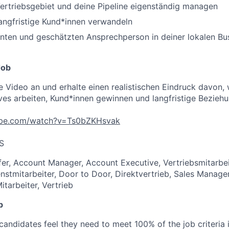
ertriebsgebiet und deine Pipeline eigenständig managen
angfristige Kund*innen verwandeln
nnten und geschätzten Ansprechperson in deiner lokalen B
Job
e Video an und erhalte einen realistischen Eindruck davon, 
ves arbeiten, Kund*innen gewinnen und langfristige Bezieh
ube.com/watch?v=Ts0bZKHsvak
S
er, Account Manager, Account Executive, Vertriebsmitarbei
stmitarbeiter, Door to Door, Direktvertrieb, Sales Manager
itarbeiter, Vertrieb
p
candidates feel they need to meet 100% of the job criteria 