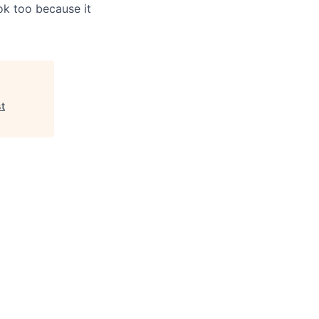
 ok too because it
st