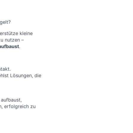
gelt?
rstütze kleine
u nutzen –
aufbaust
.
takt.
ehlst Lösungen, die
 aufbaust,
, erfolgreich zu