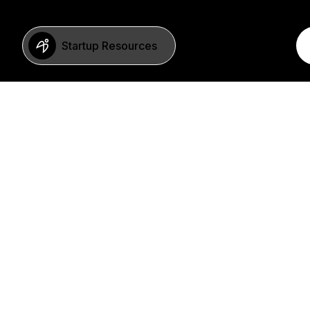
Startup Resources
BERLIN
Imprint
Neue Schönhauser Str. 8
Privacy Policy
10178 Berlin
SFDR Statement
Germany
FAQ
+49 30 346 55 84 00
©2023 b2venture AG