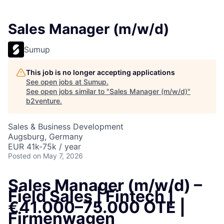
Sales Manager (m/w/d)
Sumup
This job is no longer accepting applications
See open jobs at
Sumup
.
See open jobs similar to "
Sales Manager (m/w/d)
"
b2venture
.
Sales & Business Development
Augsburg, Germany
EUR 41k-75k / year
Posted
on May 7, 2026
Sales Manager (m/w/d) –
Field Sales | Fintech |
€41.000–75.000 OTE |
Firmenwagen