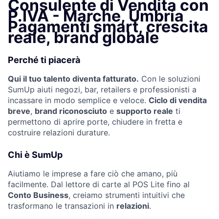
Consulente di Vendita con
P.IVA - Marche, Umbria
Pagamenti smart, crescita
reale, brand globale
Perché ti piacerà
Qui il tuo talento diventa fatturato.
Con le soluzioni
SumUp aiuti negozi, bar, retailers e professionisti a
incassare in modo semplice e veloce.
Ciclo di vendita
breve
,
brand riconosciuto
e
supporto reale
ti
permettono di aprire porte, chiudere in fretta e
costruire relazioni durature.
Chi è SumUp
Aiutiamo le imprese a fare ciò che amano, più
facilmente. Dal lettore di carte al POS Lite fino al
Conto Business
, creiamo strumenti intuitivi che
trasformano le transazioni in
relazioni
.