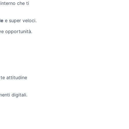
interno che ti
de
e super veloci.
ve opportunità.
te attitudine
nti digitali.