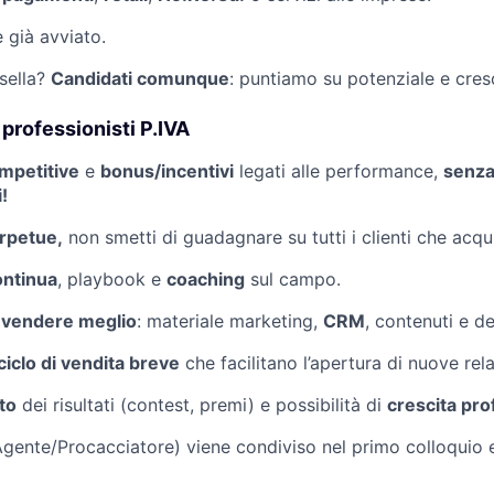
 già avviato.
sella?
Candidati comunque
: puntiamo su potenziale e cresc
 professionisti P.IVA
mpetitive
e
bonus/incentivi
legati alle performance,
senza 
!
erpetue,
non smetti di guadagnare su tutti i clienti che acqui
ontinua
, playbook e
coaching
sul campo.
 vendere meglio
: materiale marketing,
CRM
, contenuti e d
ciclo di vendita breve
che facilitano l’apertura di nuove rela
to
dei risultati (contest, premi) e possibilità di
crescita pro
gente/Procacciatore) viene condiviso nel primo colloquio e