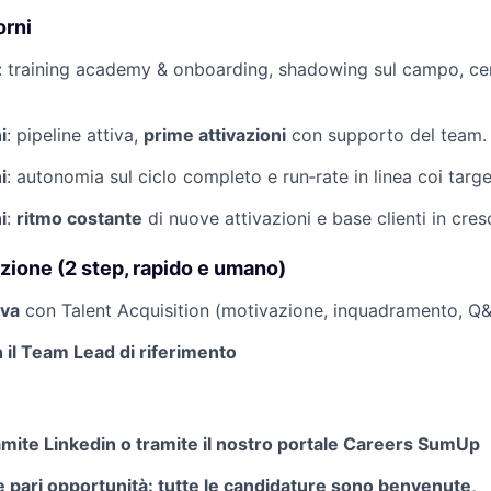
orni
: training academy & onboarding, shadowing sul campo, cer
i
: pipeline attiva,
prime attivazioni
con supporto del team.
i
: autonomia sul ciclo completo e run‑rate in linea coi targe
i
:
ritmo costante
di nuove attivazioni e base clienti in cresc
zione (2 step, rapido e umano)
iva
con Talent Acquisition (motivazione, inquadramento, Q&
 il Team Lead di riferimento
tramite Linkedin o tramite il nostro portale Careers SumUp
 pari opportunità: tutte le candidature sono benvenute,