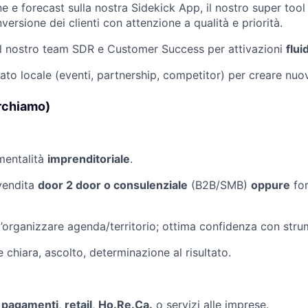
ne e forecast sulla nostra Sidekick App, il nostro super tool 
versione dei clienti con attenzione a qualità e priorità.
il nostro team SDR e Customer Success per attivazioni
flui
cato locale (eventi, partnership, competitor) per creare nuo
erchiamo)
mentalità
imprenditoriale
.
vendita
door 2 door o consulenziale
(B2B/SMB)
oppure
for
’organizzare agenda/territorio; ottima confidenza con strume
chiara, ascolto, determinazione al risultato.
n
pagamenti
,
retail
,
Ho.Re.Ca.
o servizi alle imprese.