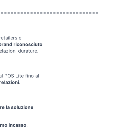
===============================
etailers e
brand riconosciuto
elazioni durature.
l POS Lite fino al
relazioni
.
re la soluzione
imo incasso
.