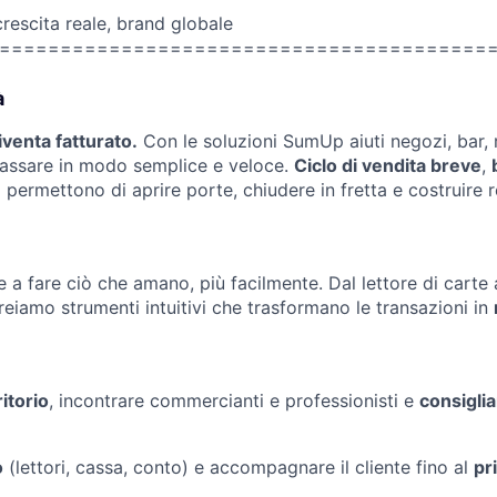
rescita reale, brand globale
========================================
à
diventa fatturato.
Con le soluzioni SumUp aiuti negozi, bar, r
ncassare in modo semplice e veloce.
Ciclo di vendita breve
,
i permettono di aprire porte, chiudere in fretta e costruire r
 a fare ciò che amano, più facilmente. Dal lettore di carte a
creiamo strumenti intuitivi che trasformano le transazioni in
ritorio
, incontrare commercianti e professionisti e
consiglia
o
(lettori, cassa, conto) e accompagnare il cliente fino al
pr