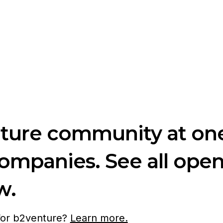
nture community at one
companies. See all ope
w.
 for b2venture?
Learn more.