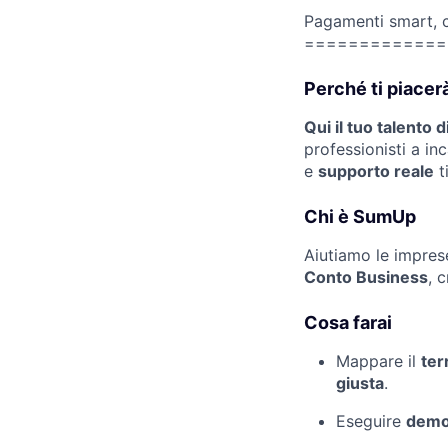
Pagamenti smart, c
=============
Perché ti piacer
Qui il tuo talento 
professionisti a i
e
supporto reale
t
Chi è SumUp
Aiutiamo le imprese
Conto Business
, 
Cosa farai
Mappare il
ter
giusta
.
Eseguire
dem