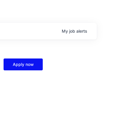
My
job
alerts
Apply now