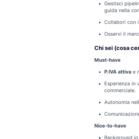
Gestisci pipeli
guida nella con
Collabori con 
Osservi il mer
Chi sei (cosa c
Must‑have
P.IVA attiva
e 
Esperienza in 
commerciale.
Autonomia nell
Comunicazione 
Nice‑to‑have
Background i