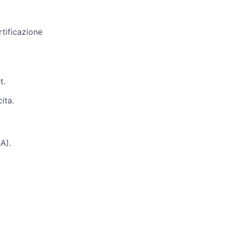
tificazione
t.
ita.
A).