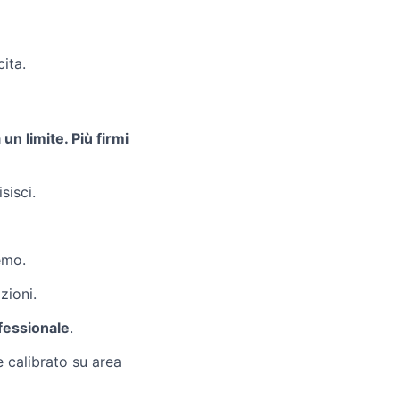
ita.
un limite. Più firmi
sisci.
emo.
zioni.
fessionale
.
 calibrato su area