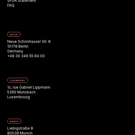
SFDR Statement
FAQ
BERLIN
Neue Schönhauser Str. 8
10178 Berlin
Germany
+49 30 346 55 84 00
LUXEMBOURG
1c, rue Gabriel Lippmann
5365 Munsbach
Luxembourg
MUNICH
Liebigstraße 8
80538 Munich