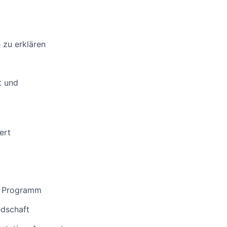
 zu erklären
t und
ert
l Programm
edschaft