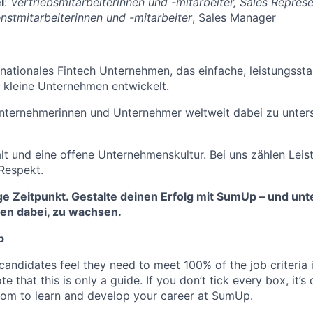
l
:
Vertriebsmitarbeiterinnen und -mitarbeiter, Sales Repres
stmitarbeiterinnen und -mitarbeiter
, Sales Manager
rnationales Fintech Unternehmen, das einfache, leistungssta
 kleine Unternehmen entwickelt.
 Unternehmerinnen und Unternehmer weltweit dabei zu unters
alt und eine offene Unternehmenskultur. Bei uns zählen Le
Respekt.
tige Zeitpunkt. Gestalte deinen Erfolg mit SumUp – und un
nen dabei, zu wachsen.
p
candidates feel they need to meet 100% of the job criteria 
te that this is only a guide. If you don’t tick every box, it’s
om to learn and develop your career at SumUp.