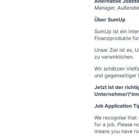
Alternative Jobtite
Manager, Außendien
Über SumUp
SumUp ist ein inte
Finanzprodukte für
Unser Ziel ist es,
zu verwirklichen.
Wir schätzen Vielf
und gegenseitiger 
Jetzt ist der rich
Unternehmer
\
*
in
Job Application Ti
We recognise that 
for a job. Please no
means you have ro