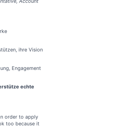
entative, Account
rke
tützen, ihre Vision
istung, Engagement
terstütze echte
in order to apply
 ok too because it