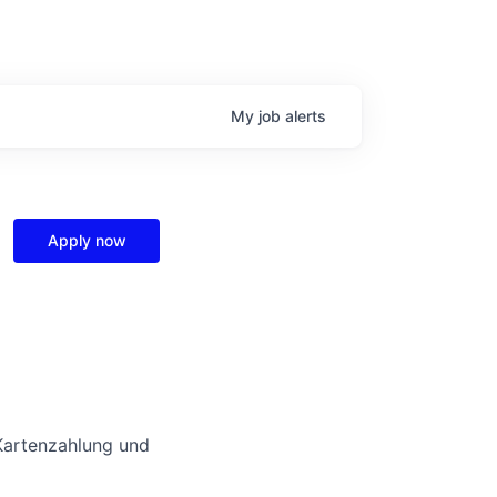
My
job
alerts
Apply now
Kartenzahlung und