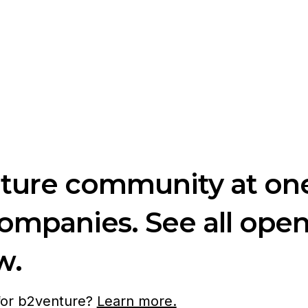
nture community at one
companies. See all ope
w.
 for b2venture?
Learn more.