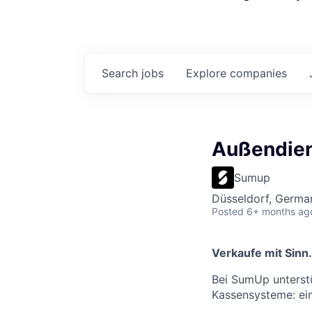
Search
jobs
Explore
companies
Außendien
Sumup
Düsseldorf, Germa
Posted
6+ months ag
Verkaufe mit Sinn
Bei SumUp unterst
Kassensysteme: einf