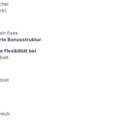
cher
rkt.
in fixes
rte Bonusstruktur
.
e Flexibilität bei
biet.
biet
nlich