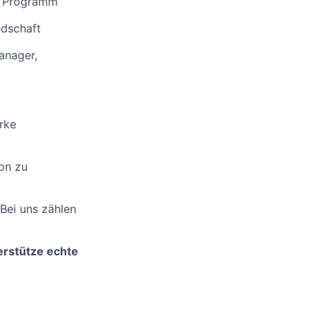
l Programm
edschaft
anager,
rke
ion zu
 Bei uns zählen
terstütze echte