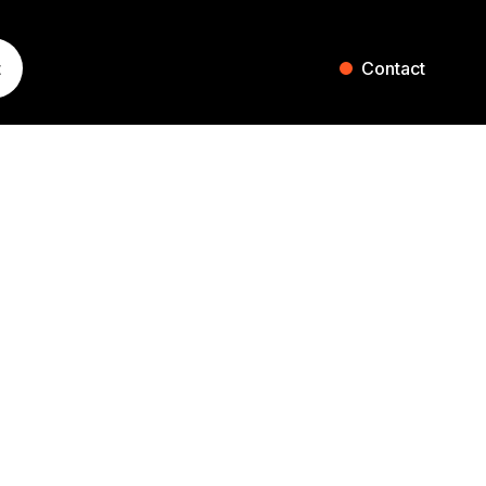
t
Contact
ST. GALLEN
ZURICH
Blumenaustrasse 36
Falkenstrasse 27
9000 St. Gallen
8008 Zurich
Switzerland
Switzerland
+41 71 242 20 00