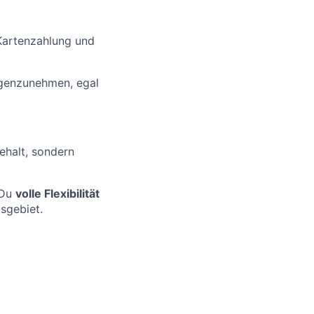
Kartenzahlung und
egenzunehmen, egal
halt, sondern
 Du
volle Flexibilität
sgebiet.