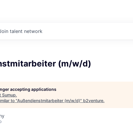
Join talent network
stmitarbeiter (m/w/d)
longer accepting applications
t
Sumup
.
milar to "
Außendienstmitarbeiter (m/w/d)
"
b2venture
.
ny
o