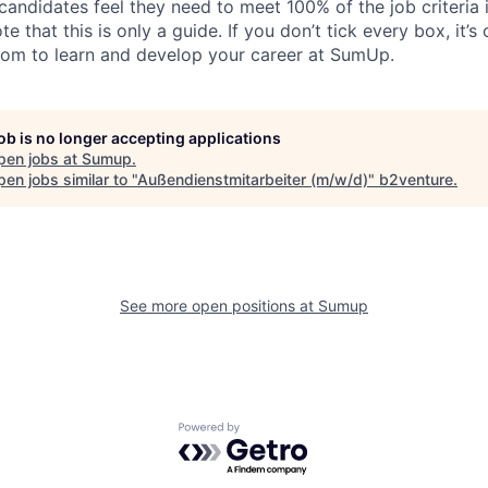
candidates feel they need to meet 100% of the job criteria 
te that this is only a guide. If you don’t tick every box, it’s
om to learn and develop your career at SumUp.
job is no longer accepting applications
pen jobs at
Sumup
.
en jobs similar to "
Außendienstmitarbeiter (m/w/d)
"
b2venture
.
See more open positions at
Sumup
Powered by Getro.com