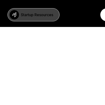
Startup Resources
BERLIN
Imprint
Neue Schönhauser Str. 8
Privacy Policy
10178 Berlin
SFDR Statement
Germany
FAQ
+49 30 346 55 84 00
©2023 b2venture AG