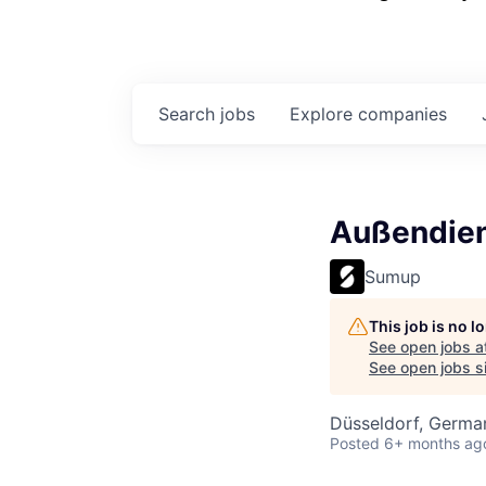
Search
jobs
Explore
companies
Außendien
Sumup
This job is no 
See open jobs a
See open jobs si
Düsseldorf, Germa
Posted
6+ months ag