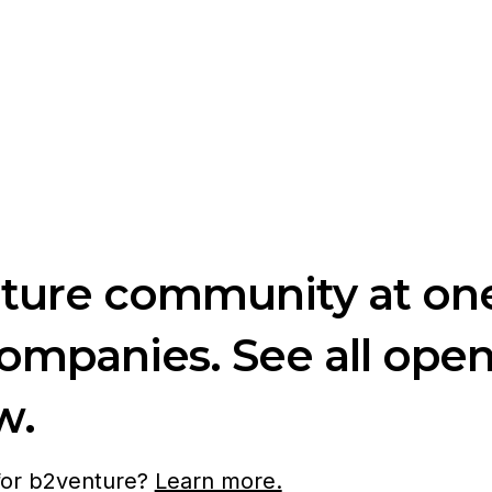
nture community at one
companies. See all ope
w.
 for b2venture?
Learn more.