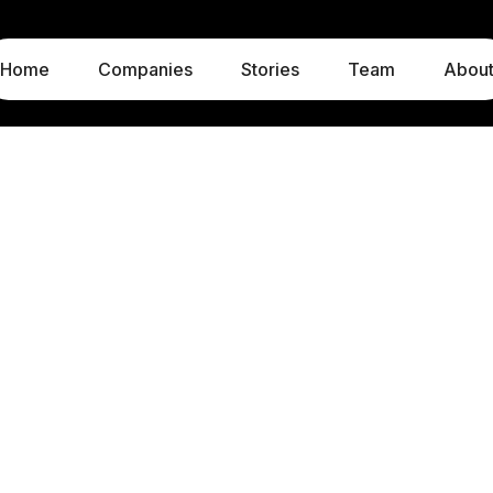
Home
Companies
Stories
Team
Abou
LUXEMBOURG
MUNICH
1c, rue Gabriel Lippmann
Liebigstraße 8
5365 Munsbach
80538 Munich
Luxembourg
Germany