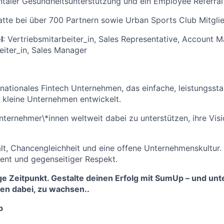
taler Gesundheitsunterstützung und ein Employee Referra
atte bei über 700 Partnern sowie Urban Sports Club Mitgli
l
: Vertriebsmitarbeiter_in, Sales Representative, Account M
iter_in, Sales Manager
rnationales Fintech Unternehmen, das einfache, leistungssta
 kleine Unternehmen entwickelt.
Unternehmer\*innen weltweit dabei zu unterstützen, ihre Vis
alt, Chancengleichheit und eine offene Unternehmenskultur.
ent und gegenseitiger Respekt.
tige Zeitpunkt. Gestalte deinen Erfolg mit SumUp – und un
nen dabei, zu wachsen..
p