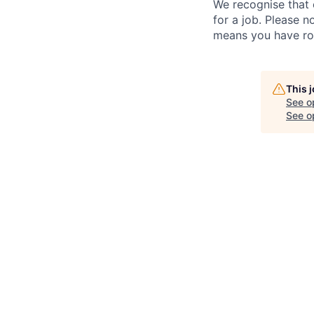
We recognise that 
for a job. Please no
means you have ro
This 
See o
See op