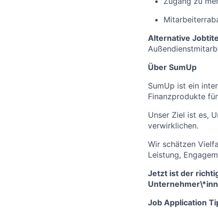
Zugang zu men
Mitarbeiterrab
Alternative Jobtite
Außendienstmitarbe
Über SumUp
SumUp ist ein inte
Finanzprodukte für
Unser Ziel ist es, 
verwirklichen.
Wir schätzen Vielf
Leistung, Engagem
Jetzt ist der rich
Unternehmer
\
*
in
Job Application Ti