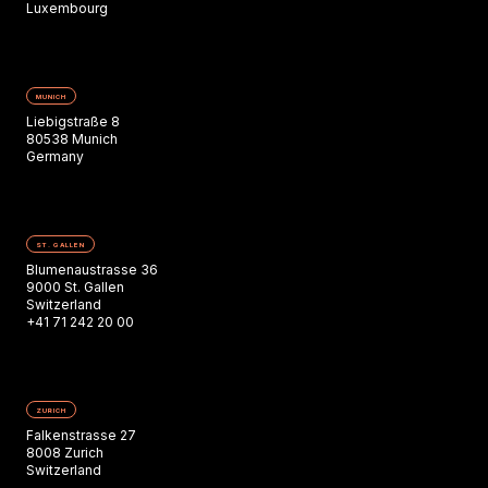
Luxembourg
MUNICH
Liebigstraße 8
80538 Munich
Germany
ST. GALLEN
Blumenaustrasse 36
9000 St. Gallen
Switzerland
+41 71 242 20 00
ZURICH
Falkenstrasse 27
8008 Zurich
Switzerland