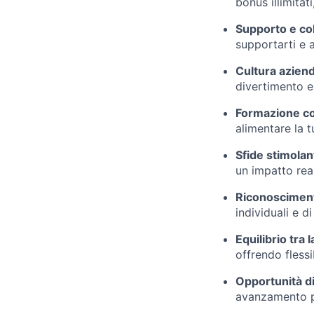
bonus illimitat
Supporto e co
supportarti e 
Cultura aziend
divertimento e
Formazione c
alimentare la t
Sfide stimolan
un impatto real
Riconosciment
individuali e d
Equilibrio tra 
offrendo flessi
Opportunità di
avanzamento p