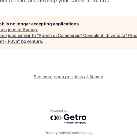
om to learn and develop your career at SumUp.
job is no longer accepting applications
pen jobs at
Sumup
.
en jobs similar to "
Agenti di Commercio/ Consulenti di vendita/ Proc
ari - P.Iva
"
b2venture
.
See more open positions at
Sumup
Powered by Getro.com
Privacy policy
Cookie policy