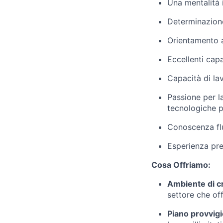
Una mentalità i
Determinazione 
Orientamento a
Eccellenti cap
Capacità di la
Passione per la
tecnologiche pe
Conoscenza flue
Esperienza preg
Cosa Offriamo:
Ambiente di c
settore che off
Piano provvigi