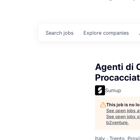
Search
jobs
Explore
companies
Agenti di 
Procacciato
Sumup
This job is no 
See open jobs a
See open jobs si
b2venture
.
Italy · Trento, Prov