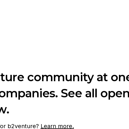
nture community at one
companies. See all ope
w.
 for b2venture?
Learn more.