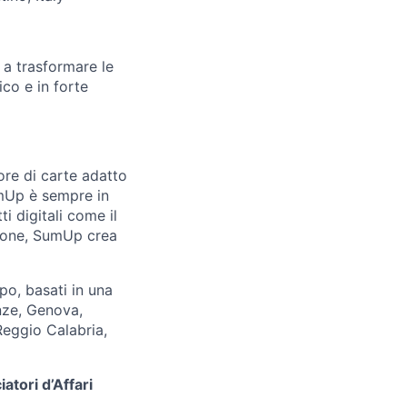
 a trasformare le
ico e in forte
tore di carte adatto
SumUp è sempre in
 digitali come il
sione, SumUp crea
po, basati in una
nze, Genova,
Reggio Calabria,
atori d’Affari