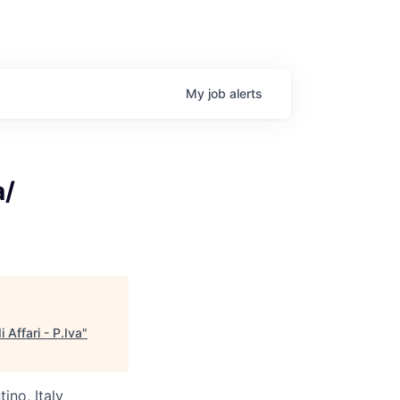
My
job
alerts
a/
 Affari - P.Iva
"
tino, Italy