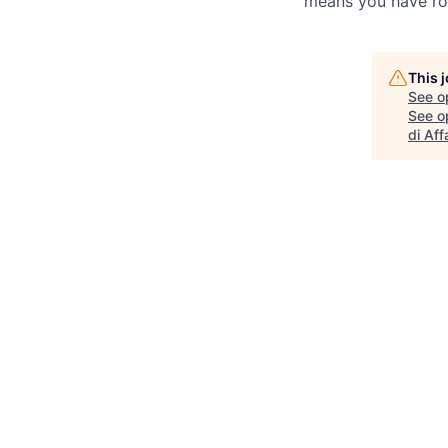
means you have ro
This 
See o
See op
di Aff