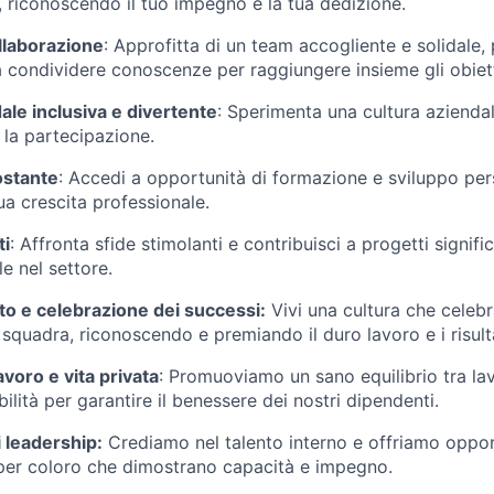
i, riconoscendo il tuo impegno e la tua dedizione.
llaborazione
: Approfitta di un team accogliente e solidale,
a condividere conoscenze per raggiungere insieme gli obiett
ale inclusiva e divertente
: Sperimenta una cultura azienda
 la partecipazione.
ostante
: Accedi a opportunità di formazione e sviluppo per
ua crescita professionale.
ti
: Affronta sfide stimolanti e contribuisci a progetti signif
e nel settore.
o e celebrazione dei successi:
Vivi una cultura che celebr
i squadra, riconoscendo e premiando il duro lavoro e i risulta
lavoro e vita privata
: Promuoviamo un sano equilibrio tra lav
bilità per garantire il benessere dei nostri dipendenti.
 leadership:
Crediamo nel talento interno e offriamo opport
er coloro che dimostrano capacità e impegno.