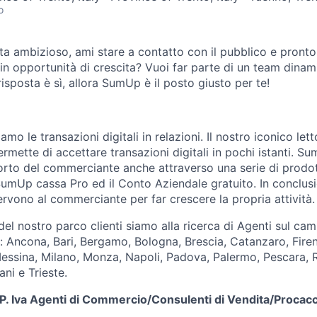
o
ta ambizioso, ami stare a contatto con il pubblico e pronto
i in opportunità di crescita? Vuoi far parte di un team dinam
isposta è sì, allora SumUp è il posto giusto per te!
o le transazioni digitali in relazioni. Il nostro iconico let
permette di accettare transazioni digitali in pochi istanti. 
orto del commerciante anche attraverso una serie di prodotti
umUp cassa Pro ed il Conto Aziendale gratuito. In conclu
ervono al commerciante per far crescere la propria attività.
el nostro parco clienti siamo alla ricerca di Agenti sul cam
tà: Ancona, Bari, Bergamo, Bologna, Brescia, Catanzaro, Fire
essina, Milano, Monza, Napoli, Padova, Palermo, Pescara, 
ni e Trieste.
P. Iva Agenti di Commercio/Consulenti di Vendita/Procacci