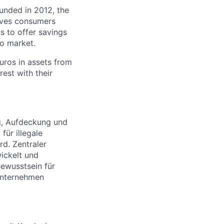
ounded in 2012, the
ives consumers
is to offer savings
ro market.
euros in assets from
rest with their
ng, Aufdeckung und
für illegale
d. Zentraler
ickelt und
ewusstsein für
Unternehmen