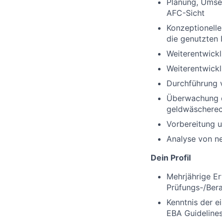
Planung, Umse
AFC-Sicht
Konzeptionelle
die genutzten
Weiterentwickl
Weiterentwick
Durchführung 
Überwachung d
geldwäscherec
Vorbereitung 
Analyse von n
Dein Profil
Mehrjährige E
Prüfungs-/Ber
Kenntnis der 
EBA Guideline