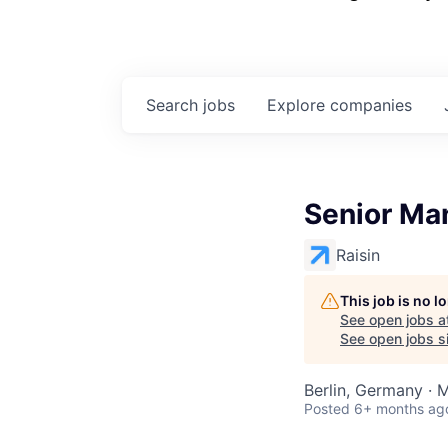
Search
jobs
Explore
companies
Senior Ma
Raisin
This job is no 
See open jobs a
See open jobs si
Berlin, Germany ·
Posted
6+ months ag