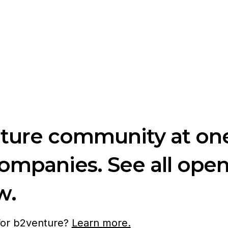
nture community at one
companies. See all ope
w.
 for b2venture?
Learn more.