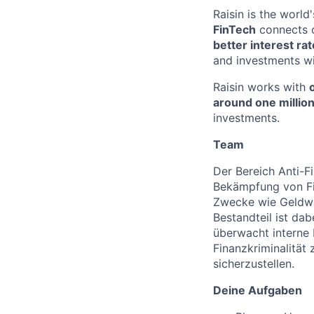
Raisin is the worl
FinTech
connects c
better interest ra
and investments wi
Raisin works with
around one millio
investments.
Team
Der Bereich Anti-F
Bekämpfung von Fina
Zwecke wie Geldwäs
Bestandteil ist da
überwacht interne 
Finanzkriminalitä
sicherzustellen.
Deine Aufgaben