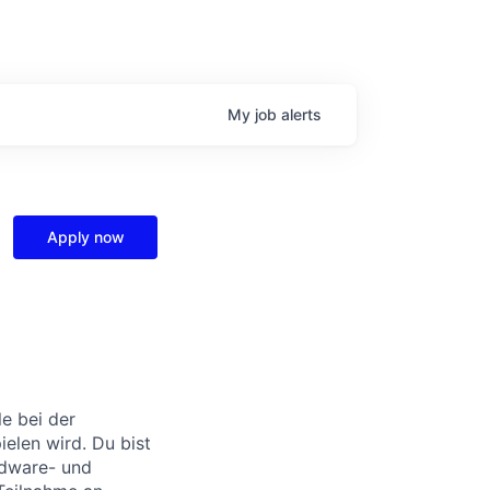
My
job
alerts
Apply now
e bei der
ielen wird. Du bist
rdware- und