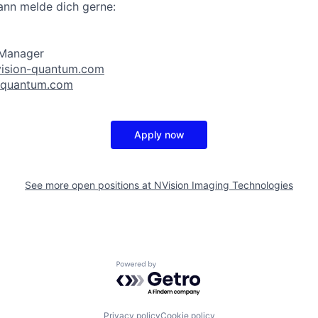
ann melde dich gerne:
 Manager
ision-quantum.com
-quantum.com
Apply now
See more open positions at
NVision Imaging Technologies
Powered by Getro.com
Privacy policy
Cookie policy