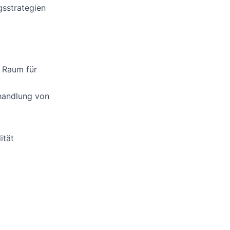
gsstrategien
d Raum für
handlung von
ität