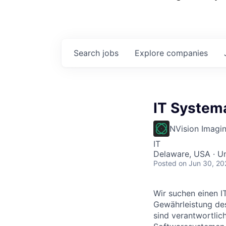
Search
jobs
Explore
companies
IT System
NVision Imagi
IT
Delaware, USA · U
Posted
on Jun 30, 20
Wir suchen einen I
Gewährleistung des 
sind verantwortlic