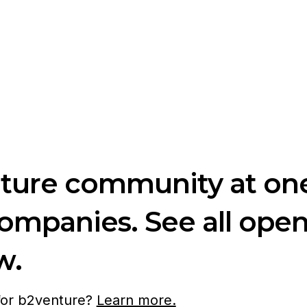
nture community at one
companies. See all ope
w.
 for b2venture?
Learn more.