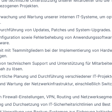
die technische Unterstützung unserer Mitarbeiter und die 
bezogenen Projekten.
rwachung und Wartung unserer internen IT-Systeme, um opt
.
urchführung von Updates, Patches und System-Upgrades.
 Konfiguration sowie Fehlerbehebung von Anwendungssoftwa
ware.
t mit Teammitgliedern bei der Implementierung von Hard
gen.
 von technischem Support und Unterstützung für Mitarbeite
ah zu lösen.
tliche Planung und Durchführung verschiedener IT-Projekt
und Wartung der Netzwerkinfrastruktur, einschließlich Swi
 Firewall-Einstellungen, VPN, Routing und Netzwerksegmen
g und Durchsetzung von IT-Sicherheitsrichtlinien und Best 
d Verwaltung von Backup-Systemen zur Sicherung kritische