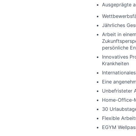
Ausgeprägte an
Wettbewerbsfä
Jährliches Ges
Arbeit in ein
Zukunftsperspe
persönliche En
Innovatives Pr
Krankheiten
Internationale
Eine angenehm
Unbefristeter 
Home-Office-M
30 Urlaubstag
Flexible Arbeit
EGYM Wellpass