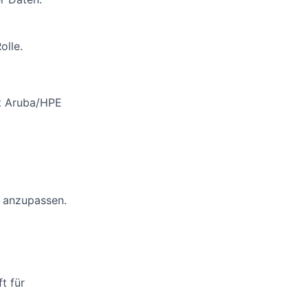
olle.
it Aruba/HPE
s anzupassen.
t für