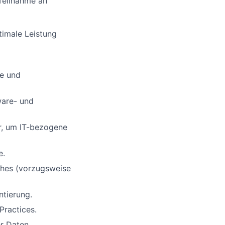
Teilnahme an
imale Leistung
re und
ware- und
r, um IT-bezogene
e.
tches (vorzugsweise
tierung.
Practices.
r Daten.