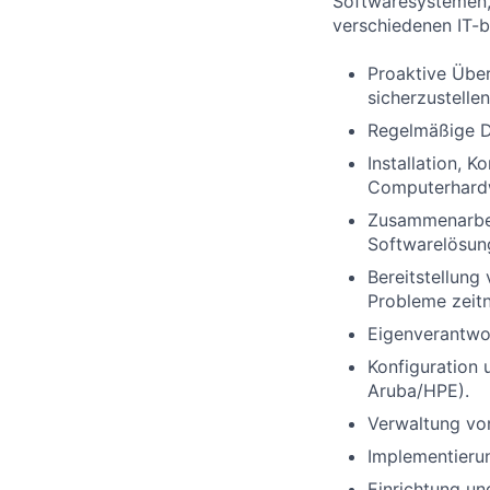
Softwaresystemen, 
verschiedenen IT-
Proaktive Übe
sicherzustellen
Regelmäßige D
Installation,
Computerhard
Zusammenarbei
Softwarelösun
Bereitstellung
Probleme zeitn
Eigenverantwor
Konfiguration 
Aruba/HPE).
Verwaltung von
Implementierun
Einrichtung un