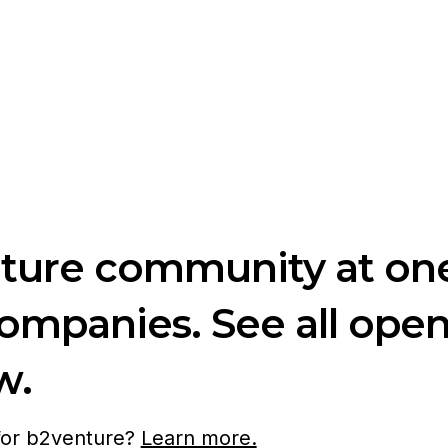
nture community at one
companies. See all ope
w.
 for b2venture?
Learn more.