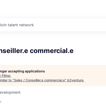
Join talent network
nseiller.e commercial.e
longer accepting applications
t
Flitter
.
milar to "
Sales / Conseiller.e commercial.e
"
b2venture
.
Development
o