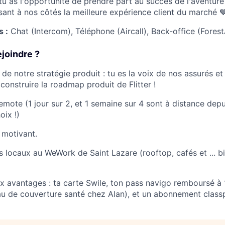
 tu as l'opportunité de prendre part au succès de l'aventure 
sant à nos côtés la meilleure expérience client du marché 
s :
Chat (Intercom), Téléphone (Aircall), Back-office (Fores
joindre ?
de notre stratégie produit : tu es la voix de nos assurés et
construire la roadmap produit de Flitter !
mote (1 jour sur 2, et 1 semaine sur 4 sont à distance depuis 
oix !)
 motivant.
 locaux au WeWork de Saint Lazare (rooftop, cafés et ... bi
 avantages : ta carte Swile, ton pass navigo remboursé à 
au de couverture santé chez Alan), et un abonnement class