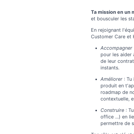
Ta mission en un 
et bousculer les s
En rejoignant l'éq
Customer Care et Ha
Accompagner
pour les aider
de leur contrat
instants.
Améliorer
: Tu 
produit en t'ap
roadmap de not
contextuelle, et
Construire
: Tu
office ...) en
permettre de s