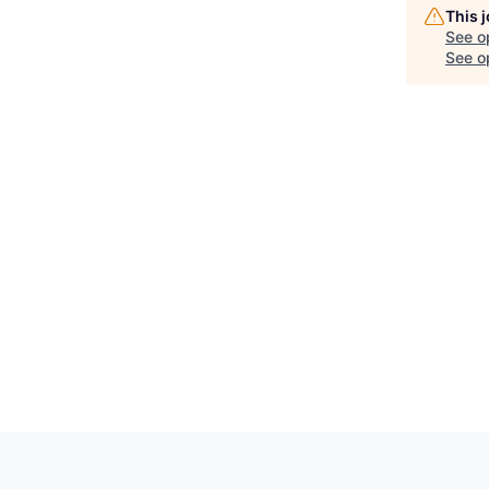
This 
See o
See op