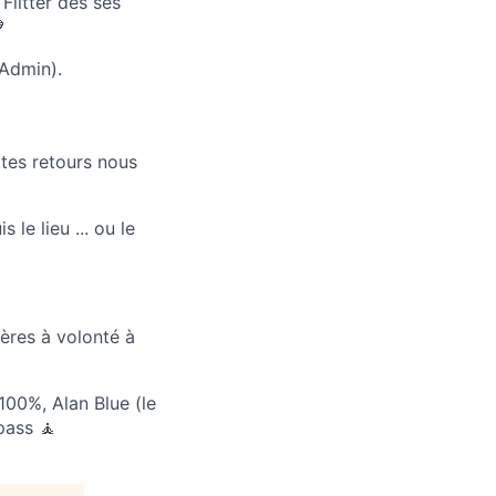
Flitter dès ses

tAdmin).
 tes retours nous
le lieu ... ou le
ères à volonté à
100%, Alan Blue (le
pass 🧘