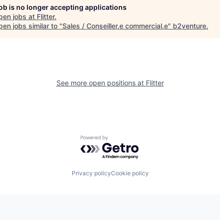
job is no longer accepting applications
pen jobs at
Flitter
.
en jobs similar to "
Sales / Conseiller.e commercial.e
"
b2venture
.
See more open positions at
Flitter
Powered by Getro.com
Privacy policy
Cookie policy