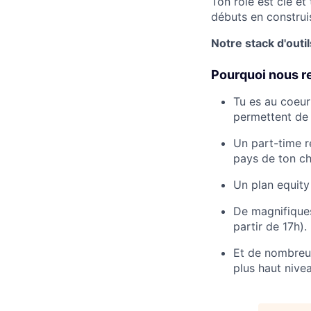
Ton rôle est clé et
débuts en construi
Notre stack d'outil
Pourquoi nous re
Tu es au coeur 
permettent de 
Un part-time re
pays de ton ch
Un plan equity
De magnifiques
partir de 17h).
Et de nombreux
plus haut nive