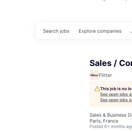
Search
jobs
Explore
companies
Sales / Co
Flitter
This job is no 
See open jobs a
See open jobs si
Sales & Business 
Paris, France
Posted
6+ months ag