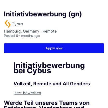
Initiativbewerbung (gn)
Cybus
Hamburg, Germany · Remote
Posted
6+ months ago
Apply now
Initiativbewerbung
bei Cybus
Vollzeit, Remote und All Genders
jetzt bewerben
Werde Teil unseres Teams von