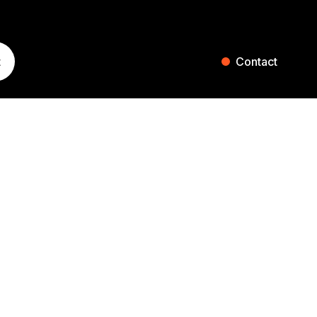
t
Contact
ST. GALLEN
ZURICH
Blumenaustrasse 36
Falkenstrasse 27
9000 St. Gallen
8008 Zurich
Switzerland
Switzerland
+41 71 242 20 00