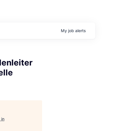
My
job
alerts
enleiter
elle
 in