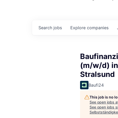
Search
jobs
Explore
companies
Baufinanzi
(m/w/d) in
Stralsund
Baufi24
This job is no 
See open jobs a
See open jobs si
Selbstständigkei