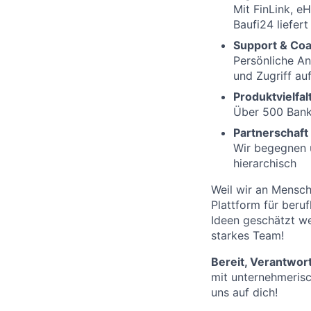
Mit FinLink, eH
Baufi24 liefert
Support & Co
Persönliche An
und Zugriff a
Produktvielfa
Über 500 Bankp
Partnerschaf
Wir begegnen u
hierarchisch
Weil wir an Mensche
Plattform für beru
Ideen geschätzt we
starkes Team!
Bereit, Verantwo
mit unternehmerisc
uns auf dich!