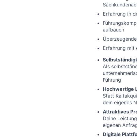
Sachkundenac
Erfahrung in d
Führungskompe
aufbauen
Überzeugende P
Erfahrung mit 
Selbstständig
Als selbststän
unternehmerisc
Führung
Hochwertige 
Statt Kaltakqu
dein eigenes 
Attraktives P
Deine Leistung
eigenen Anfra
Digitale Platt