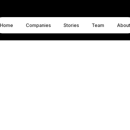
Home
Companies
Stories
Team
Abou
LUXEMBOURG
MUNICH
1c, rue Gabriel Lippmann
Liebigstraße 8
5365 Munsbach
80538 Munich
Luxembourg
Germany