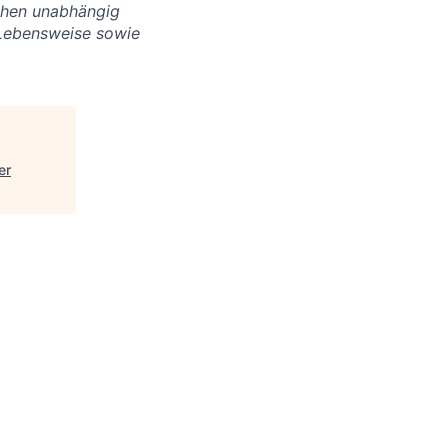
chen unabhängig
r Lebensweise sowie
er