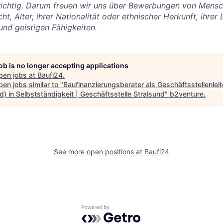
 wichtig. Darum freuen wir uns über Bewerbungen von Mens
t, Alter, ihrer Nationalität oder ethnischer Herkunft, ihre
und geistigen Fähigkeiten.
job is no longer accepting applications
pen jobs at
Baufi24
.
en jobs similar to "
Baufinanzierungsberater als Geschäftsstellenleit
) in Selbstständigkeit | Geschäftsstelle Stralsund
"
b2venture
.
See more open positions at
Baufi24
Powered by Getro.com