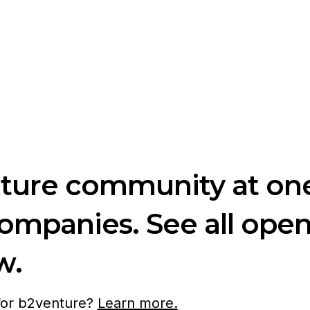
nture community at one
companies. See all ope
w.
 for b2venture?
Learn more.