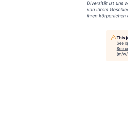
Diversität ist uns
von ihrem Geschlech
ihren körperlichen 
This 
See o
See op
(m/w/d