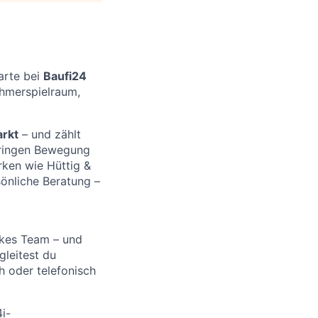
arte bei
Baufi24
ehmerspielraum,
arkt
– und zählt
bringen Bewegung
arken wie Hüttig &
sönliche Beratung –
arkes Team – und
gleitest du
h oder telefonisch
i-