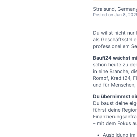
Stralsund, German
Posted
on Jun 8, 202
Du willst nicht nu
als Geschäftsstell
professionellem Se
Baufi24 wächst mit
schon heute zu de
in eine Branche, di
Rompf, Kredit24, F
und für Menschen,
Du übernimmst ein
Du baust deine eig
führst deine Regio
Finanzierungsanfra
– mit dem Fokus au
Ausbildung im 