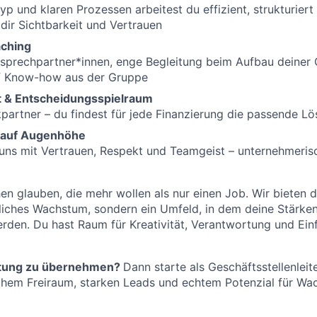
yp und klaren Prozessen arbeitest du effizient, strukturiert 
 dir Sichtbarkeit und Vertrauen
aching
sprechpartner*innen, enge Begleitung beim Aufbau deiner G
uf Know-how aus der Gruppe
lt & Entscheidungsspielraum
artner – du findest für jede Finanzierung die passende L
t auf Augenhöhe
ns mit Vertrauen, Respekt und Teamgeist – unternehmerisc
n glauben, die mehr wollen als nur einen Job. Wir bieten di
fliches Wachstum, sondern ein Umfeld, in dem deine Stärke
rden. Du hast Raum für Kreativität, Verantwortung und Einf
rtung zu übernehmen?
Dann starte als Geschäftsstellenleit
hem Freiraum, starken Leads und echtem Potenzial für Wac