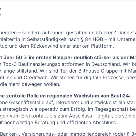
y
6
r beraten – sondern aufbauen, gestalten und führen? Dann st
enleiter*in in Selbstständigkeit nach § 84 HGB – mit Untern
tup und dem Rückenwind einer starken Plattform.
 über 50 % im ersten Halbjahr deutlich stärker als der M
n Top-3 Baufinanzierungsplattformen in Deutschland. Wir 
e lange stillstand. Wir sind Teil der Bilthouse Gruppe mit M
inLink und Creditweb. Wir stehen für digitale Prozesse, per
 die mehr bewegen wollen.
e zentrale Rolle im regionalen Wachstum von Baufi24:
ene Geschäftsstelle auf, rekrutierst und entwickelst ein st
n strategisch wie operativ zum Erfolg. Im Tagesgeschäft be
gen vom Erstkontakt bis zum Abschluss – digital, persönlic
f hochwertige Beratung und effizienten Abschluss.
Banken-, Versicherungs- oder Immobilienbereich (oder § 34