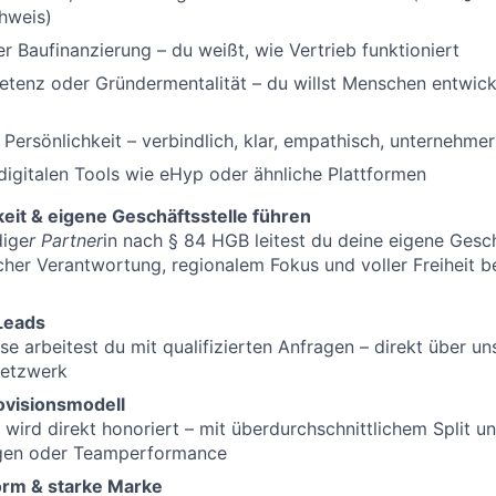
hweis)
er Baufinanzierung – du weißt, wie Vertrieb funktioniert
tenz oder Gründermentalität – du willst Menschen entwick
ersönlichkeit – verbindlich, klar, empathisch, unternehme
digitalen Tools wie eHyp oder ähnliche Plattformen
keit & eigene Geschäftsstelle führen
dige
r Partner
in nach § 84 HGB leitest du deine eigene Gesch
her Verantwortung, regionalem Fokus und voller Freiheit b
Leads
ise arbeitest du mit qualifizierten Anfragen – direkt über u
Netzwerk
rovisionsmodell
 wird direkt honoriert – mit überdurchschnittlichem Split u
gen oder Teamperformance
form & starke Marke