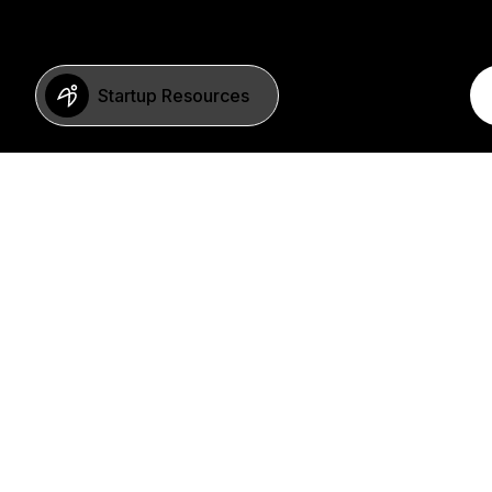
Startup Resources
BERLIN
Imprint
Neue Schönhauser Str. 8
Privacy Policy
10178 Berlin
SFDR Statement
Germany
FAQ
+49 30 346 55 84 00
©2023 b2venture AG